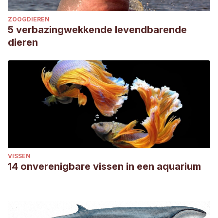
ZOOGDIEREN
5 verbazingwekkende levendbarende
dieren
VISSEN
14 onverenigbare vissen in een aquarium