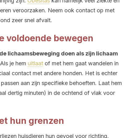
ijvig zijn.
Obesitas
kan namelijk veel ziekte en
ieren veroorzaken. Neem ook contact op met
hond zeer snel afvalt.
 ze voldoende bewegen
lde lichaamsbeweging doen als zijn lichaam
 Als je hem
uitlaat
of met hem gaat wandelen in
ociaal contact met andere honden. Het is echter
te passen aan zijn specifieke behoeften. Laat hem
maal dertig minuten) in de ochtend of vlak voor
et hun grenzen
rliezen huisdieren hun gevoel voor richting,