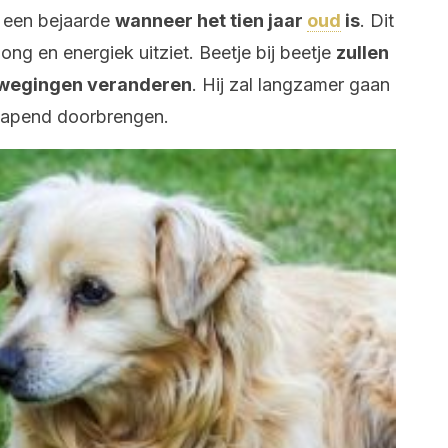
s een bejaarde
wanneer het tien jaar
oud
is
. Dit
jong en energiek uitziet. Beetje bij beetje
zullen
ewegingen veranderen
. Hij zal langzamer gaan
slapend doorbrengen.