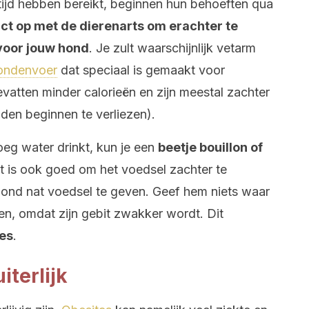
ijd hebben bereikt, beginnen hun behoeften qua
t op met de dierenarts om erachter te
 voor jouw hond
. Je zult waarschijnlijk vetarm
ondenvoer
dat speciaal is gemaakt voor
evatten minder calorieën en zijn meestal zachter
den beginnen te verliezen).
oeg water drinkt, kun je een
beetje bouillon of
t is ook goed om het voedsel zachter te
hond nat voedsel te geven. Geef hem niets waar
en, omdat zijn gebit zwakker wordt. Dit
jes
.
iterlijk