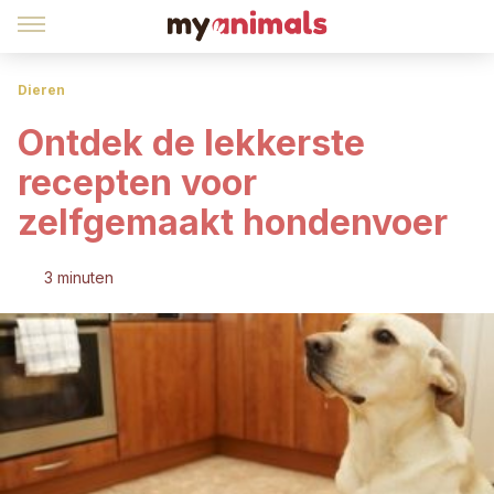
Dieren
Ontdek de lekkerste
recepten voor
zelfgemaakt hondenvoer
3 minuten