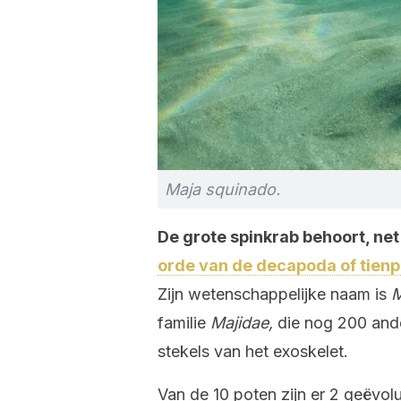
Maja squinado.
De grote spinkrab behoort, net 
orde van de decapoda of tienp
Zijn wetenschappelijke naam is
M
familie
Majidae
,
die nog 200 and
stekels van het exoskelet.
Van de 10 poten zijn er 2 geëvo