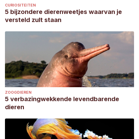
CURIOSITEITEN
Fischer, C. P., & Romero, L. M. (2019). Chronic captivity
5 bijzondere dierenweetjes waarvan je
stress in wild animals is highly species-
versteld zult staan
specific.
Conservation physiology
,
7
(1), coz093.
ZOOGDIEREN
5 verbazingwekkende levendbarende
dieren