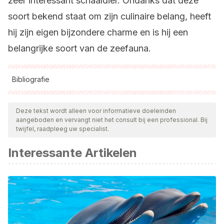
zeer interessant schaaldier. Ondanks dat deze
soort bekend staat om zijn culinaire belang, heeft
hij zijn eigen bijzondere charme en is hij een
belangrijke soort van de zeefauna.
Bibliografie
Alle aangehaalde bronnen zijn grondig gecontroleerd door
ons team om hun kwaliteit, betrouwbaarheid, actualiteit en
Deze tekst wordt alleen voor informatieve doeleinden
aangeboden en vervangt niet het consult bij een professional. Bij
geldigheid te waarborgen. De bibliografie van dit artikel werd
twijfel, raadpleeg uw specialist.
beschouwd als betrouwbaar en wetenschappelijk nauwkeurig.
Interessante Artikelen
Becker, C., Cunningham, E. M., Dick, J. T., Eagling, L. E., &
Sigwart, J. D. (2018). A unified scale for female
reproductive stages in the Norway lobster (Nephrops
norvegicus): evidence from macroscopic and microscopic
characterization. Journal of morphology, 279(12), 1700-
1715.