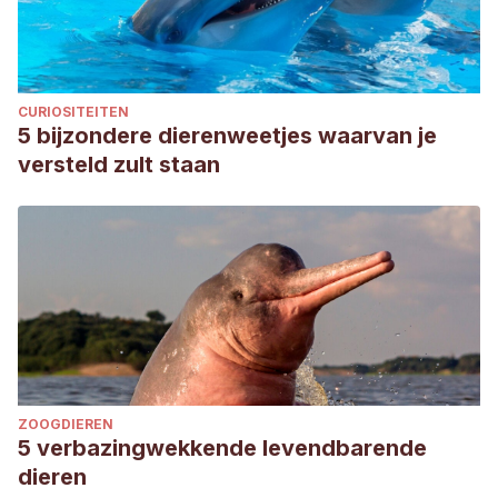
Fariña, A. C., Freire, J., & González-Gurriarán, E. (1994).
Nephrops norvegicus in the Galician continental shelf (NW
Spain): abundance and distribution. Fisheries Research,
CURIOSITEITEN
19(3-4), 333-347.
5 bijzondere dierenweetjes waarvan je
Dunlop, K. M., Jones, D. O., & Sweetman, A. K. (2017). Direct
versteld zult staan
evidence of an efficient energy transfer pathway from
jellyfish carcasses to a commercially important deep-water
species. Scientific Reports, 7(1), 1-4.
Aydin, I., & Aydin, C. (2011). Length-length and length-
weight relationships in Nephrops norvegicus from the
Aegean Sea (Linnaeus, 1758). Mediterranean Marine
Science, 12(1), 121-128.
Johnson, M., & Johnson, M. (2013). The ecology and
ZOOGDIEREN
biology of Nephrops norvegicus. Academic Press.
5 verbazingwekkende levendbarende
ARTÜZ, M. L. (2004). Distribution of Nephrops norvegicus
dieren
(Linnaeus, 1758) in sea of Marmara. Fisheries Advisory