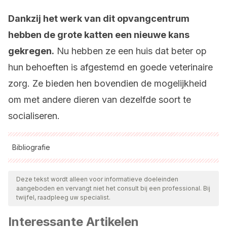
Dankzij het werk van dit opvangcentrum
hebben de grote katten een nieuwe kans
gekregen.
Nu hebben ze een huis dat beter op
hun behoeften is afgestemd en goede veterinaire
zorg. Ze bieden hen bovendien de mogelijkheid
om met andere dieren van dezelfde soort te
socialiseren.
Bibliografie
Alle aangehaalde bronnen zijn grondig gecontroleerd door
ons team om hun kwaliteit, betrouwbaarheid, actualiteit en
Deze tekst wordt alleen voor informatieve doeleinden
aangeboden en vervangt niet het consult bij een professional. Bij
geldigheid te waarborgen. De bibliografie van dit artikel werd
twijfel, raadpleeg uw specialist.
beschouwd als betrouwbaar en wetenschappelijk nauwkeurig.
Interessante Artikelen
APP Primadomus org