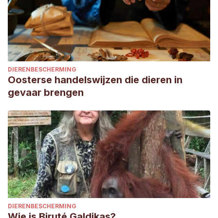
DIERENBESCHERMING
Oosterse handelswijzen die dieren in
gevaar brengen
DIERENBESCHERMING
Wie is Biruté Galdikas?