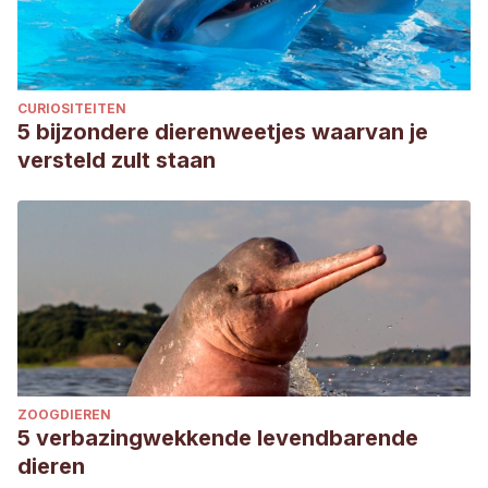
Estévez Varón, J. V., & Castaño-Villa, G. J. (2014). riQueZa y
aBundanCia de aVes fruGíVoras y neCtaríVoras en una
PlantaCiÓn de aliso (Alnus acuminata) y un BosQue
CURIOSITEITEN
seCundario en los andes Centrales de ColoMBia.
BOLETÍN
5 bijzondere dierenweetjes waarvan je
CIENTÍFICO CENTRO DE MUSEOS MUSEO DE HISTORIA
versteld zult staan
NATURAL Vol. 18 No.
, 67.
Miller, R. S. (1937). The Helmeted Friar-bird.
Emu-Austral
Ornithology
,
36
(4), 249-253.
SMITH-RAMÍREZ, C. E. C. I. L. I. A., & Armesto, J. J. (1998).
Nectarivoría y polinización por aves en Embothrium
coccineum (Proteaceae) en el bosque templado del sur
de Chile.
Revista Chilena de Historia Natural
,
71
(1), 51-63.
undefined. 2018.
Cinnyris venustus
.
The IUCN Red List of
ZOOGDIEREN
Threatened Species
2018: e.T22717826A131882422
5 verbazingwekkende levendbarende
dieren