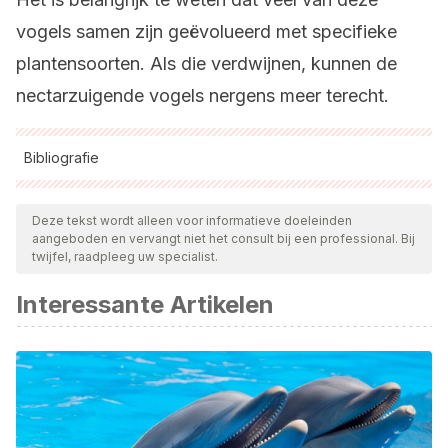
vogels samen zijn geëvolueerd met specifieke
plantensoorten. Als die verdwijnen, kunnen de
nectarzuigende vogels nergens meer terecht.
Bibliografie
Alle aangehaalde bronnen zijn grondig gecontroleerd door
ons team om hun kwaliteit, betrouwbaarheid, actualiteit en
Deze tekst wordt alleen voor informatieve doeleinden
aangeboden en vervangt niet het consult bij een professional. Bij
geldigheid te waarborgen. De bibliografie van dit artikel werd
twijfel, raadpleeg uw specialist.
beschouwd als betrouwbaar en wetenschappelijk nauwkeurig.
Interessante Artikelen
BirdLife International. 2016.
Phylidonyris novaehollandiae
.
The IUCN Red List of Threatened Species
2016:
e.T22704361A93964734
BirdLife International. 2018.
Nectarinia famosa
.
The IUCN
Red List of Threatened Species
2018:
e.T22717979A132114939.