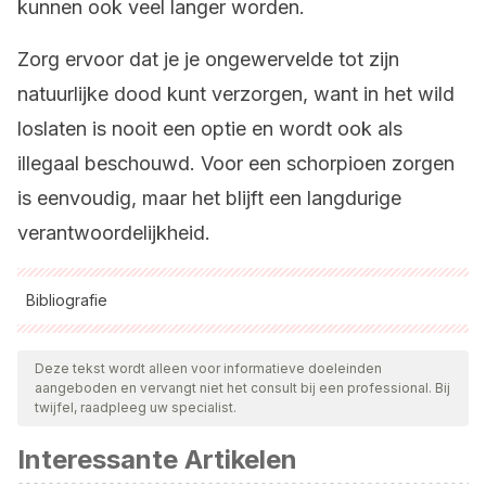
kunnen ook veel langer worden.
Zorg ervoor dat je je ongewervelde tot zijn
natuurlijke dood kunt verzorgen, want in het wild
loslaten is nooit een optie en wordt ook als
illegaal beschouwd. Voor een schorpioen zorgen
is eenvoudig, maar het blijft een langdurige
verantwoordelijkheid.
Bibliografie
Alle aangehaalde bronnen zijn grondig gecontroleerd door
ons team om hun kwaliteit, betrouwbaarheid, actualiteit en
Deze tekst wordt alleen voor informatieve doeleinden
aangeboden en vervangt niet het consult bij een professional. Bij
geldigheid te waarborgen. De bibliografie van dit artikel werd
twijfel, raadpleeg uw specialist.
beschouwd als betrouwbaar en wetenschappelijk nauwkeurig.
Interessante Artikelen
Marshall, B. M., Strine, C., & Hughes, A. C. (2020).