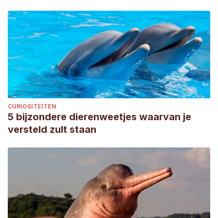
Thousands of reptile species threatened by under-
regulated global trade. Nature communications, 11(1), 1-12.
Nirthanan, S., Joseph, J. S., Gopalakrishnakone, P., Khoo,
H. E., Cheah, L. S., & Gwee, M. C. (2002). Biochemical and
pharmacological characterization of the venom of the
black scorpion Heterometrus spinifer. Biochemical
pharmacology, 63(1), 49-55.
CURIOSITEITEN
5 bijzondere dierenweetjes waarvan je
versteld zult staan