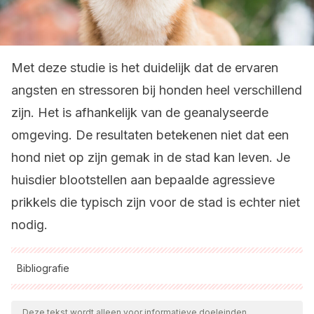
Met deze studie is het duidelijk dat de ervaren
angsten en stressoren bij honden heel verschillend
zijn. Het is afhankelijk van de geanalyseerde
omgeving. De resultaten betekenen niet dat een
hond niet op zijn gemak in de stad kan leven. Je
huisdier blootstellen aan bepaalde agressieve
prikkels die typisch zijn voor de stad is echter niet
nodig.
Bibliografie
Alle aangehaalde bronnen zijn grondig gecontroleerd door
ons team om hun kwaliteit, betrouwbaarheid, actualiteit en
Deze tekst wordt alleen voor informatieve doeleinden