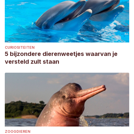
Gallardo, A. (2018). Bucéfalo como unicornio en la miniatura
medieval.
Revista digital de iconografía medieval, 10
(20),
73-101.
https://dialnet.unirioja.es/servlet/articulo?
codigo=7123632
National Army Museum (s.f.). Skeleton of Napoleon’s horse
CURIOSITEITEN
‘Marengo’. Consultado el 12 de junio de 2023.
5 bijzondere dierenweetjes waarvan je
https://collection.nam.ac.uk/detail.php?acc=1963-09-89-1
versteld zult staan
Pixar (s.f.).
Toy story 2
. Consultado el 12 de junio de 2023.
https://www.pixar.com/feature-films/toy-story-2
Pool, A. (2018). Animales mitológicos en las monedas
romanas imperiales y provinciales.
Historias Acuñadas.
Anuario Asociación Numismática de Chile, ANUCH
.
https://www.academia.edu/37895790/Animales_mitol%C3%B3g
Ruíz, F. (2021). Don Quijote y Rocinante: Un paralelismo
textual con ecos iconográficos.
Vernacular: New
ZOOGDIEREN
Connections in Language, Literature, & Culture, 6
(1), 4.