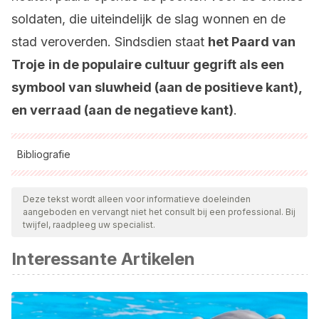
soldaten, die uiteindelijk de slag wonnen en de
stad veroverden. Sindsdien staat
het Paard van
Troje
in de populaire cultuur gegrift als een
symbool van sluwheid (aan de positieve kant),
en verraad (aan de negatieve kant)
.
Bibliografie
Alle aangehaalde bronnen zijn grondig gecontroleerd door
ons team om hun kwaliteit, betrouwbaarheid, actualiteit en
Deze tekst wordt alleen voor informatieve doeleinden
aangeboden en vervangt niet het consult bij een professional. Bij
geldigheid te waarborgen. De bibliografie van dit artikel werd
twijfel, raadpleeg uw specialist.
beschouwd als betrouwbaar en wetenschappelijk nauwkeurig.
Interessante Artikelen
DreamWorks (s.f.).
Spirit: Stallion of the cimarron
.
Consultado el 21 de mayo de 2022.
https://www.dreamworks.com/movies/spirit-stallion-of-the-
cimarron