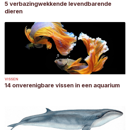
5 verbazingwekkende levendbarende
https://trace.tennessee.edu/vernacular/vol6/iss1/4/
dieren
Sánchez, I. (2023). Animalidad y fisiología en la estética
campesina de la Revolución mexicana.
Cuadernos de
Música, Artes Visuales y Artes Escénicas, 18
(1), 68-79.
https://dialnet.unirioja.es/servlet/articulo?codigo=8753522
Willekes, C. (2016).
The Horse in the Ancient World: From
Bucephalus to the Hippodrome
. I. B. Tauris
.
Woods, D. (2014). Caligula, Incitatus and The Consulship.
The Classical Quarterly, 64
(2), 772-777.
VISSEN
https://www.jstor.org/stable/43905613
14 onverenigbare vissen in een aquarium