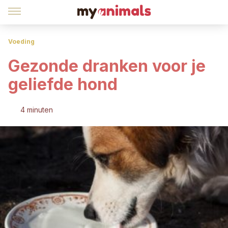
Voeding
Gezonde dranken voor je
geliefde hond
4 minuten