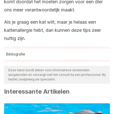
komt doordat het moeten zorgen voor een dier
ons meer verantwoordelijk maakt.
Als je graag een kat wilt, maar je helaas een
kattenallergie hebt, dan kunnen deze tips zeer
nuttig zijn.
Bibliografie
Alle aangehaalde bronnen zijn grondig gecontroleerd door
ons team om hun kwaliteit, betrouwbaarheid, actualiteit en
Deze tekst wordt alleen voor informatieve doeleinden
aangeboden en vervangt niet het consult bij een professional. Bij
geldigheid te waarborgen. De bibliografie van dit artikel werd
twijfel, raadpleeg uw specialist.
beschouwd als betrouwbaar en wetenschappelijk nauwkeurig.
Interessante Artikelen
https://misanimales.com/tienes-alergia-gatos-estos-
trucos-pueden-ayudarte-solucionarlo/