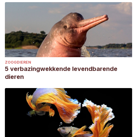
https://www.thekennelclub.org.uk/breed-
standards/pastoral/german-shepherd-dog/
Lobetti, R. G., & Dippenaar, T. (2000). Von Willebrand’s
disease in the German shepherd dog. Journal of the South
African Veterinary Association, 71(2), 118–121.
https://pubmed.ncbi.nlm.nih.gov/11030365/
Stock, K. F., Klein, S., Tellhelm, B., & Distl, O. (2011). Genetic
ZOOGDIEREN
analyses of elbow and hip dysplasia in the German
5 verbazingwekkende levendbarende
shepherd dog.
Journal of animal breeding and genetics =
dieren
Zeitschrift fur Tierzuchtung und Zuchtungsbiologie
,
128
(3),
219–229.
https://pubmed.ncbi.nlm.nih.gov/21554416/