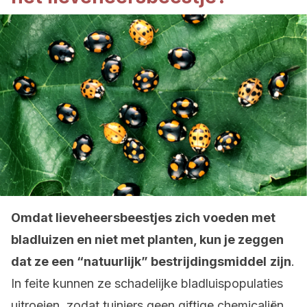
Omdat lieveheersbeestjes zich voeden met
bladluizen en niet met planten, kun je zeggen
dat ze een “natuurlijk” bestrijdingsmiddel
zijn
.
In feite kunnen ze schadelijke bladluispopulaties
uitroeien, zodat tuiniers geen giftige chemicaliën