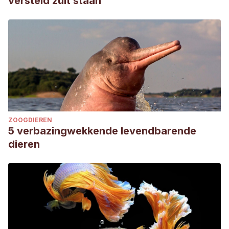
versteld zult staan
province, Iran. Biodiversity Journal, 5(1), 3-8.
Lami, F., Masetti, A., Neri, U., Lener, M., Staiano, G., Arpaia,
S., & Burgio, G. (2016). Diversity of Coccinellidae in
ecological compensation areas of Italy and overlap with
maize pollen shedding period. Bulletin of Insectology,
69(1), 49-57.
ZOOGDIEREN
5 verbazingwekkende levendbarende
dieren