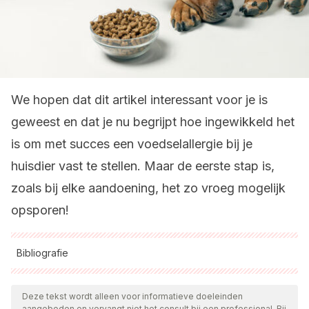
We hopen dat dit artikel interessant voor je is
geweest en dat je nu begrijpt hoe ingewikkeld het
is om met succes een voedselallergie bij je
huisdier vast te stellen. Maar de eerste stap is,
zoals bij elke aandoening, het zo vroeg mogelijk
opsporen!
Bibliografie
Alle aangehaalde bronnen zijn grondig gecontroleerd door
ons team om hun kwaliteit, betrouwbaarheid, actualiteit en
Deze tekst wordt alleen voor informatieve doeleinden
aangeboden en vervangt niet het consult bij een professional. Bij