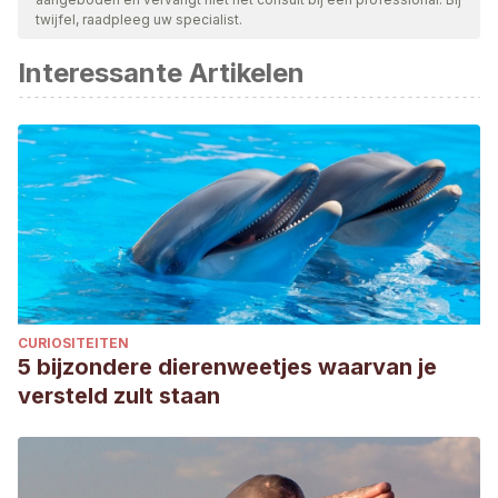
geldigheid te waarborgen. De bibliografie van dit artikel werd
twijfel, raadpleeg uw specialist.
beschouwd als betrouwbaar en wetenschappelijk nauwkeurig.
Interessante Artikelen
Atlas de dermatología canina y felina. Gustavo Machicote
Goth
CURIOSITEITEN
5 bijzondere dierenweetjes waarvan je
versteld zult staan