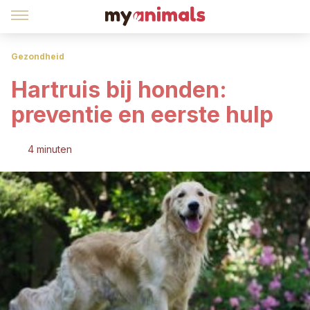
Gezondheid
Hartruis bij honden:
preventie en eerste hulp
4 minuten