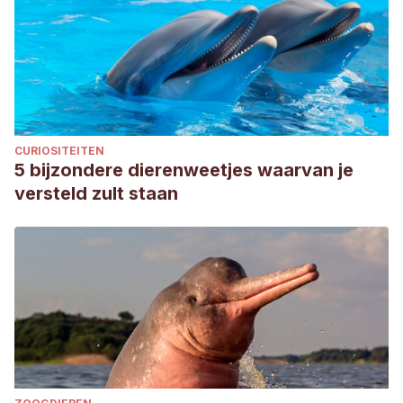
enlace:
https://www.europapress.es/ciencia/laboratorio/noticia-
desvelan-origen-genetico-cuello-desplumado-algunas-
aves-20110315233037.html
Ramis, A., Latimer, K. S., Niagro, F. D., Campagnoli, R. P.,
Ritchie, B. W., & Pesti, D. (1994). Diagnosis of psittacine
CURIOSITEITEN
beak and feather disease (PBFD) viral infection, avian
5 bijzondere dierenweetjes waarvan je
polyomavirus infection, adenovirus infection and
versteld zult staan
herpesvirus infection in psittacine tissues using DNA in situ
hybridization. Avian Pathology, 23(4), 643-657.