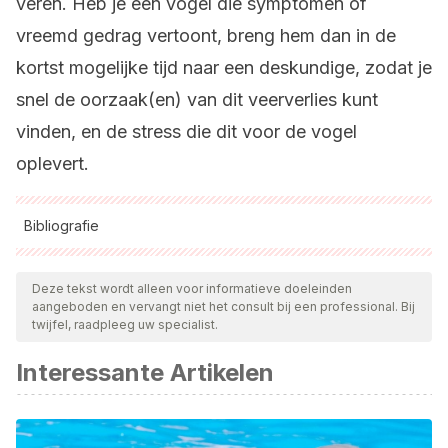
veren. Heb je een vogel die symptomen of
vreemd gedrag vertoont, breng hem dan in de
kortst mogelijke tijd naar een deskundige, zodat je
snel de oorzaak(en) van dit veerverlies kunt
vinden, en de stress die dit voor de vogel
oplevert.
Bibliografie
Alle aangehaalde bronnen zijn grondig gecontroleerd door
ons team om hun kwaliteit, betrouwbaarheid, actualiteit en
Deze tekst wordt alleen voor informatieve doeleinden
aangeboden en vervangt niet het consult bij een professional. Bij
geldigheid te waarborgen. De bibliografie van dit artikel werd
twijfel, raadpleeg uw specialist.
beschouwd als betrouwbaar en wetenschappelijk nauwkeurig.
Interessante Artikelen
Senar, J. C., & Guallar, S. (2004).
Mucho más que
plumas
(Vol. 2). Barcelona: Institut de Cultura de Barcelona.
Información obtenida el día 08/07/2021 en el siguiente