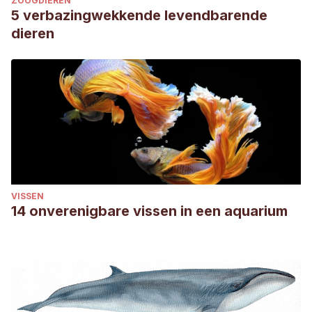
ZOOGDIEREN
5 verbazingwekkende levendbarende
dieren
VISSEN
14 onverenigbare vissen in een aquarium