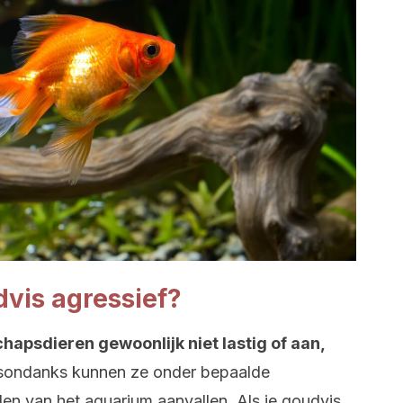
vis agressief?
hapsdieren gewoonlijk niet lastig of aan,
esondanks kunnen ze onder bepaalde
en van het aquarium aanvallen. Als je goudvis