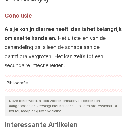
Conclusie
Als je konijn diarree heeft, dan is het belangrijk
om snel te handelen.
Het uitstellen van de
behandeling zal alleen de schade aan de
darmflora vergroten. Het kan zelfs tot een
secundaire infectie leiden.
Bibliografie
Alle aangehaalde bronnen zijn grondig gecontroleerd door
ons team om hun kwaliteit, betrouwbaarheid, actualiteit en
Deze tekst wordt alleen voor informatieve doeleinden
aangeboden en vervangt niet het consult bij een professional. Bij
geldigheid te waarborgen. De bibliografie van dit artikel werd
twijfel, raadpleeg uw specialist.
beschouwd als betrouwbaar en wetenschappelijk nauwkeurig.
Interessante Artikelen
Hess, L.; Axelson, R. (2019). VCA Hospitals.
Health Problems