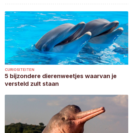
in Rabbits
. Recuperado de https://vcahospitals.com/know-
your-pet/rabbits-problems
Oglesbee, B. L. (2011). Blackwell’s Five-Minute Veterinary
Consult: Small Mammal.
Chronic, Intermittent Diarrhea in
Rabbits
. Recuperado de
https://sawneeanimalclinic.com/downloads/chronic_intermittent
CURIOSITEITEN
5 bijzondere dierenweetjes waarvan je
versteld zult staan