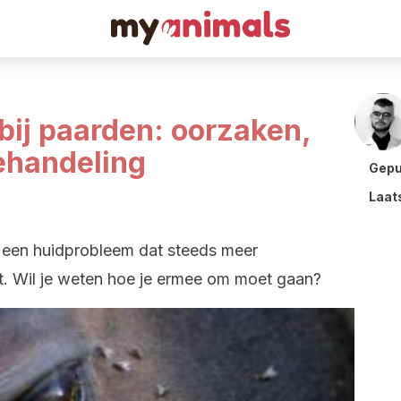
bij paarden: oorzaken,
handeling
Gepu
Laat
s een huidprobleem dat steeds meer
t. Wil je weten hoe je ermee om moet gaan?