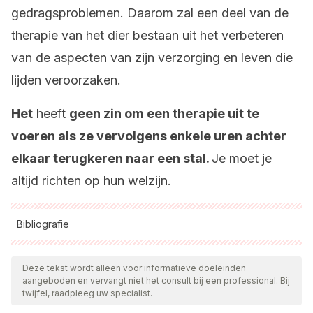
gedragsproblemen. Daarom zal een deel van de
therapie van het dier bestaan uit het verbeteren
van de aspecten van zijn verzorging en leven die
lijden veroorzaken.
Het
heeft
geen zin om een therapie uit te
voeren als ze vervolgens enkele uren achter
elkaar terugkeren naar een stal.
Je moet je
altijd richten op hun welzijn.
Bibliografie
Alle aangehaalde bronnen zijn grondig gecontroleerd door
ons team om hun kwaliteit, betrouwbaarheid, actualiteit en
Deze tekst wordt alleen voor informatieve doeleinden
aangeboden en vervangt niet het consult bij een professional. Bij
geldigheid te waarborgen. De bibliografie van dit artikel werd
twijfel, raadpleeg uw specialist.
beschouwd als betrouwbaar en wetenschappelijk nauwkeurig.